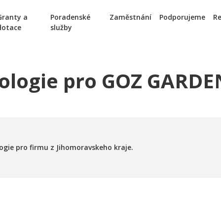
Granty a
Poradenské
Zaměstnání
Podporujeme
Re
dotace
služby
nologie pro GOZ GARDE
logie pro firmu z Jihomoravskeho kraje.