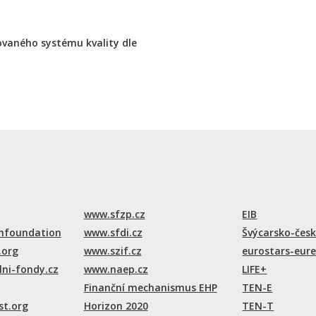
rovaného systému kvality dle
www.sfzp.cz
EIB
foundation
www.sfdi.cz
Švýcarsko-čes
.org
www.szif.cz
eurostars-eur
ni-fondy.cz
www.naep.cz
LIFE+
Finanční mechanismus EHP
TEN-E
st.org
Horizon 2020
TEN-T