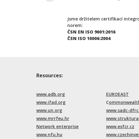
Jsme držitelem certifikací integ
norem:
ČSN EN ISO 9001:2016
ČSN ISO 10006:2004
Resources:
www.adb.org
EUROEAST
www.ifad.org
C
ommonwealth
www.un.org
www.sadc-dfrc
www.mrrfeu.hr
www.struktural
Network enterprise
www.esfcr.cz
www.nfu.hu
www.czechinve